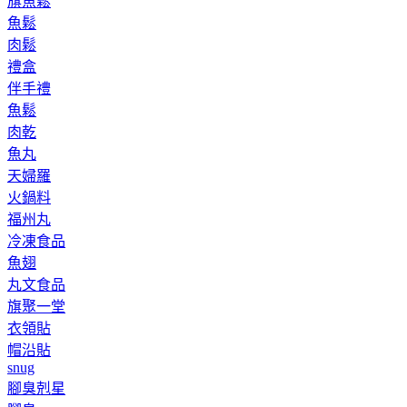
旗魚鬆
魚鬆
肉鬆
禮盒
伴手禮
魚鬆
肉乾
魚丸
天婦羅
火鍋料
福州丸
冷凍食品
魚翅
丸文食品
旗聚一堂
衣領貼
帽沿貼
snug
腳臭剋星