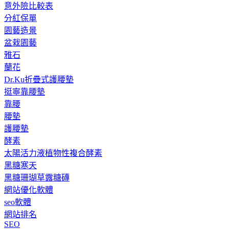
意外險比較表
分紅保單
園藝造景
盆栽園藝
雅石
蘭花
Dr.Ku折疊式護腰墊
挺寧靠腰墊
靠腰
腰墊
護腰墊
酵素
太陽活力液植物性複合酵素
黑糖寒天
黑糖珊瑚草露糖磚
網站優化軟體
seo軟體
網站排名
SEO