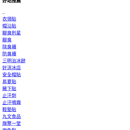
好站推薦
..
衣領貼
帽沿貼
腳臭剋星
腳臭
除臭襪
防臭襪
三明治冰餅
好涼冰店
安全帽貼
易夏貼
腋下貼
止汗劑
止汗噴霧
鞋墊貼
丸文食品
旗聚一堂