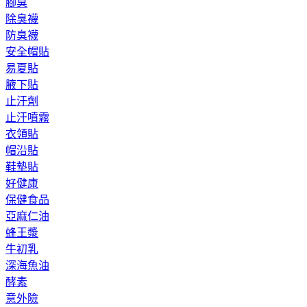
腳臭
除臭襪
防臭襪
安全帽貼
易夏貼
腋下貼
止汗劑
止汗噴霧
衣領貼
帽沿貼
鞋墊貼
好健康
保健食品
亞麻仁油
蜂王漿
牛初乳
深海魚油
酵素
意外險