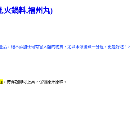
,火鍋料,福州丸)
產品，絕不添加任何有害人體的物質，尤以水滾後煮一分鐘，更是好吃！>
鐘
，待浮起即可上桌
，保留原汁原味。