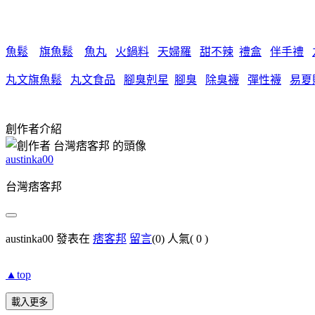
魚鬆
旗魚鬆
魚丸
火鍋料
天婦羅
甜不辣
禮盒
伴手禮
丸文旗魚鬆
丸文食品
腳臭剋星
腳臭
除臭襪
彈性襪
易夏
創作者介紹
austinka00
台灣痞客邦
austinka00 發表在
痞客邦
留言
(0)
人氣(
0
)
▲top
載入更多