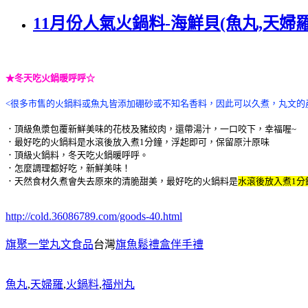
11月份人氣火鍋料-海鮮貝(魚丸,天婦羅
★冬天吃火鍋暖呼呼☆
<很多市售的火鍋料或魚丸皆添加硼砂或不知名香料，因此可以久煮，丸文的
．頂級魚漿包覆新鮮美味的花枝及豬絞肉，還帶湯汁，一口咬下，幸福喔~
．最好吃的火鍋料是水滾後放入煮1分鐘，浮起即可，保留原汁原味
．頂級火鍋料，冬天吃火鍋暖呼呼。
．怎麼調理都好吃，新鮮美味！
．天然食材久煮會失去原來的清脆甜美，最好吃的火鍋料是
水滾後放入煮1分
http://cold.36086789.com/goods-40.html
旗聚一堂丸文食品
台灣
旗魚鬆禮盒伴手禮
魚丸
,
天婦羅
,
火鍋料
,
福州丸