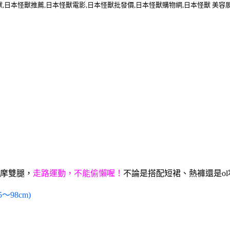
獸,日本怪獸推薦,日本怪獸電影,日本怪獸批發價,日本怪獸購物網,日本怪獸 美容
摩雙腿，
走路運動，不能偷懶喔！
不論是搭配短裙、熱褲還是o
～98cm)