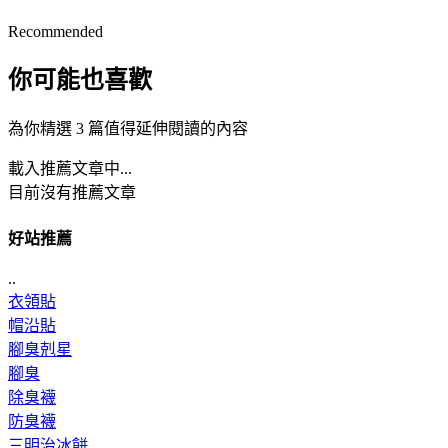
Recommended
你可能也喜歡
為你精選 3 篇值得延伸閱讀的內容
載入推薦文章中...
目前沒有推薦文章
好站推薦
..
衣領貼
帽沿貼
腳臭剋星
腳臭
除臭襪
防臭襪
三明治冰餅