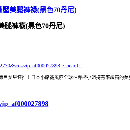
美腿褲襪(黑色70丹尼)
腿褲襪(黑色70丹尼)
02770&src=vip_af000027898,e_heart01
物！節目女星狂推！日本小豬襪風靡全球～專櫃小姐持有率超高的美
vip_af000027898