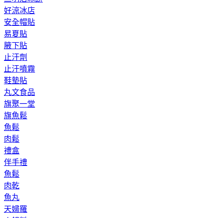
好涼冰店
安全帽貼
易夏貼
腋下貼
止汗劑
止汗噴霧
鞋墊貼
丸文食品
旗聚一堂
旗魚鬆
魚鬆
肉鬆
禮盒
伴手禮
魚鬆
肉乾
魚丸
天婦羅