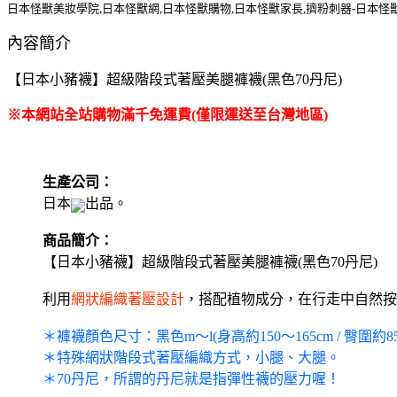
日本怪獸美妝學院,日本怪獸網,日本怪獸購物,日本怪獸家長,擠粉刺器-日本怪
內容簡介
【日本小豬襪】超級階段式著壓美腿褲襪(黑色70丹尼)
※本網站全站購物滿千免運費(僅限運送至台灣地區)
生產公司：
日本
出品。
商品簡介：
【日本小豬襪】超級階段式著壓美腿褲襪(黑色70丹尼)
利用
網狀編織著壓設計
，搭配植物成分，在行走中自然按
＊褲襪顏色尺寸：黑色m～l(身高約150～165cm / 臀圍約85
＊特殊網狀階段式著壓編織方式，小腿、大腿。
＊70丹尼，所謂的丹尼就是指彈性襪的壓力喔！