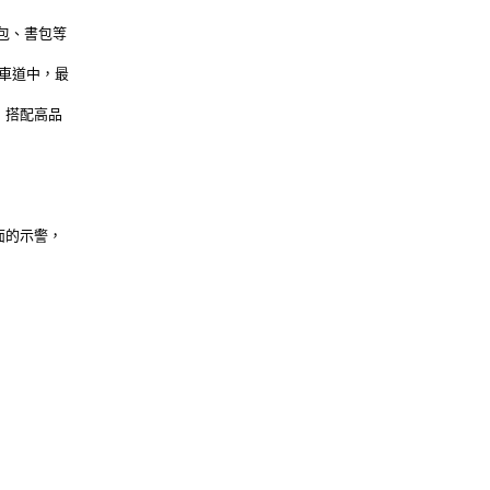
背包、書包等
行車道中，最
，搭配高品
。
面的示警，