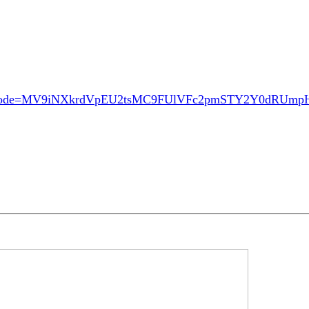
ode=MV9iNXkrdVpEU2tsMC9FUlVFc2pmSTY2Y0dRUm