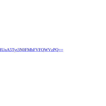
pHUnA5Tyt3N0FMbFVFQWVzPQ==