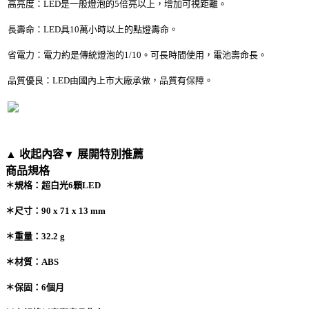
高亮度：LED是一般燈泡的5倍亮以上，增加可視距離。
長壽命：LED具10萬小時以上的點燈壽命。
省電力：電力約是傳統燈泡的1/10。可長時間使用，電池壽命長。
品質優良：LED由國內上市大廠承做，品質有保障。
▲ 收起內容
▼ 展開特別推薦
商品規格
＊規格：超白光6顆LED
＊尺寸：90 x 71 x 13 mm
＊重量：32.2 g
＊材質：ABS
＊保固：6個月