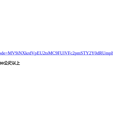
ode=MV9iNXkrdVpEU2tsMC9FUlVFc2pmSTY2Y0dRUm
00公尺以上