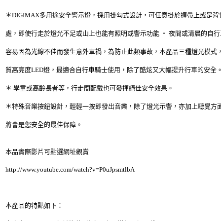
＊DIGIMAX多用途安全警示燈，採用掛勾式設計，可任意掛於褲帶上或是
處，即使行走於燈光不足或山上也能有照明或警示功能 ‧ 夜間或清晨的自
容易因為光線不佳而發生意外車禍，為防止此類事故，本產品三種燈光模式
質高亮度LED燈，最適合自行車騎士使用，除了酷炫又大幅提升行車的安全
＊ 學童或高齡長者等，行走間配戴也可發揮絕佳安全效果。
＊特殊音樂按鈕設計，輕輕一按即發出音樂，除了燈光示警，亦加上聽覺方
將會是您安全的最佳保障。
本品實際影片可點選網址觀賞
http://www.youtube.com/watch?v=P0uJpsmtlbA
本產品的特點如下：