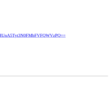
pHUnA5Tyt3N0FMbFVFQWVzPQ==