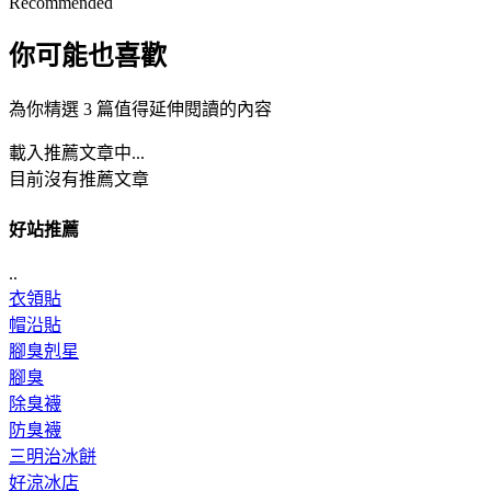
Recommended
你可能也喜歡
為你精選 3 篇值得延伸閱讀的內容
載入推薦文章中...
目前沒有推薦文章
好站推薦
..
衣領貼
帽沿貼
腳臭剋星
腳臭
除臭襪
防臭襪
三明治冰餅
好涼冰店