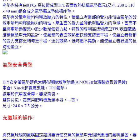
座墊內裝有由8 PCs 高技術成型TPU表面散熱結構氣墊單元(尺寸: 230 x 110
x 40 mm)組合成之氣墊獨立墊結構座墊。
氣墊有分散重量均勻釋放壓力的特性，使坐立者臀部的受力能借由氣墊的分
散重量均勻釋放壓力的特性，產生面的受力並降低單點受力的重量，因而不
至將重量過度集中於少數幾個受力點，特殊的專利高技術成型TPU表面散熱
結構氣墊單元的設計，使氣墊的表面散熱更快速支撐更平穩，使坐立者臀部
的受力支撐更均勻更平穩，達到散熱，低均壓不晃動，能使坐立者舒適的長
時間坐立。
氣墊安全帶墊
DIY安全帶氣墊藍色大網布釋壓減重墊組(AP-9302)(台灣製造品質保證)
車合1.5 inch超寬魔鬼氈，TPU氣墊。
適用於汽車安全帶，嬰兒背袋，
雙肩背包，農業用肥料機及灑水器，---等。
尺寸: 24.0 x 7.5 公分。
充氣球的操作:
將充氣球組的氣嘴固定鈕與要行使充氣的氣墊單元組所連接的氣嘴鎖固，要