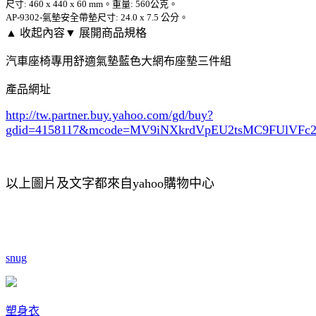
尺寸: 460 x 440 x 60 mm。重量: 560公克。
AP-9302-氣墊安全帶墊尺寸: 24.0 x 7.5 公分。
▲ 收起內容
▼ 展開商品規格
汽車座椅專用舒適氣墊藍色大網布座墊三件組
產品網址
http://tw.partner.buy.yahoo.com/gd/buy?
gdid=4158117
&mcode=MV9iNXkrdVpEU2tsMC9FUlVF
以上圖片及文字都來自yahoo購物中心
snug
塑身衣