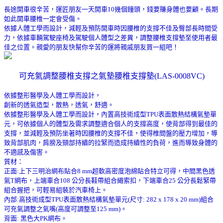
長途開車很辛苦，運匠朋友一天開車10幾個鐘頭，錢要賺身體也要顧。長期
如此開車腰椎一定會受傷。
依據人體工學而設計，減輕及預防開車時因腰椎的支撐不佳及臀部長時間受
力，依據車輛駕駛座椅及駕駛個人體型之差異，調整腰椎支撐墊至使用者最
佳之位置。親愛的朋友快幫你辛苦的運將親戚朋友買一組吧！
可充氣調整腰椎支撐之氣墊腰椎支撐墊(LAS-0008VC)
依據整形醫學及人體工學而設計，
創新的透氣造型，散熱，透氣，舒適。
依據整形醫學及人體工學而設計，內置高技術成型TPU表面散熱結構氣墊單
元，可依據個人的體型及需求調整適合個人的支撐高度，使背部得到最佳的
支撐，並減輕及預防坐著時因腰椎的支撐不佳，使得椎間盤的壓力增加，導
致背部肌肉，肩膀及頸部持續的拉緊而造成持續性的負荷，進而導致身體的
不適感及傷害。
質材：
正面:上下三明治網布貼合8 mm超軟高密度泡綿貼合特立可得，中間黑色透
氣T網布，上端車合108 公分長鞋帶組合繩索扣，下端車合25 公分長鬆緊帶
組合握把，可輕易組裝於汽車椅上。
內部:高技術成型TPU表面散熱結構氣墊單元(尺寸: 282 x 178 x 20 mm)組合
可充氣調整之氣嘴(高度可調整至125 mm)。
背面: 黑色大PK網布。