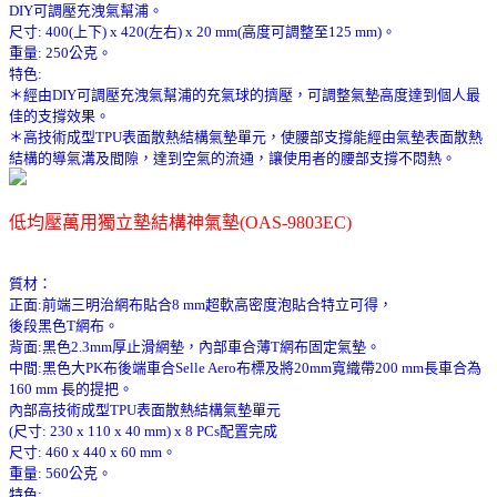
DIY可調壓充洩氣幫浦。
尺寸: 400(上下) x 420(左右) x 20 mm(高度可調整至125 mm)。
重量: 250公克。
特色:
＊經由DIY可調壓充洩氣幫浦的充氣球的擠壓，可調整氣墊高度達到個人最
佳的支撐效果。
＊高技術成型TPU表面散熱結構氣墊單元，使腰部支撐能經由氣墊表面散熱
結構的導氣溝及間隙，達到空氣的流通，讓使用者的腰部支撐不悶熱。
低均壓萬用獨立墊結構神氣墊(OAS-9803EC)
質材：
正面:前端三明治網布貼合8 mm超軟高密度泡貼合特立可得，
後段黑色T網布。
背面:黑色2.3mm厚止滑網墊，內部車合薄T網布固定氣墊。
中間:黑色大PK布後端車合Selle Aero布標及將20mm寬織帶200 mm長車合為
160 mm 長的提把。
內部高技術成型TPU表面散熱結構氣墊單元
(尺寸: 230 x 110 x 40 mm) x 8 PCs配置完成
尺寸: 460 x 440 x 60 mm。
重量: 560公克。
特色: