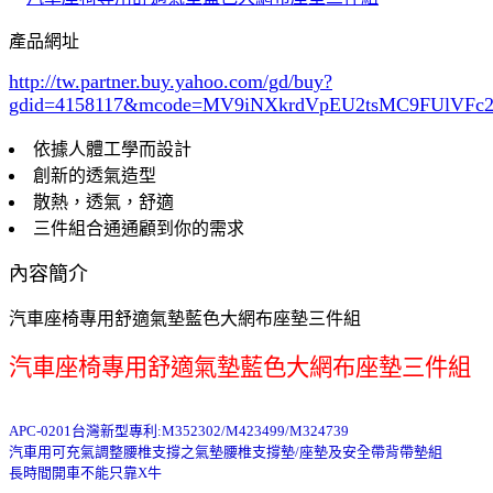
產品網址
http://tw.partner.buy.yahoo.com/gd/buy?
gdid=4158117
&mcode=MV9iNXkrdVpEU2tsMC9FUlVF
依據人體工學而設計
創新的透氣造型
散熱，透氣，舒適
三件組合通通顧到你的需求
內容簡介
汽車座椅專用舒適氣墊藍色大網布座墊三件組
汽車座椅專用舒適氣墊藍色大網布座墊三件組
APC-0201台灣新型專利:M352302/M423499/M324739
汽車用可充氣調整腰椎支撐之氣墊腰椎支撐墊/座墊及安全帶背帶墊組
長時間開車不能只靠X牛