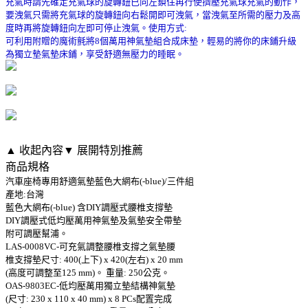
充氣時請先確定充氣球的旋轉鈕已向左鎖住再行使擠壓充氣球充氣的動作，
要洩氣只需將充氣球的旋轉鈕向右鬆開即可洩氣，當洩氣至所需的壓力及高
度時再將旋轉鈕向左即可停止洩氣。使用方式:
可利用附贈的魔術氈將8個萬用神氣墊組合成床墊，輕易的將你的床鋪升級
為獨立墊氣墊床鋪，享受舒適無壓力的睡眠。
▲ 收起內容
▼ 展開特別推薦
商品規格
汽車座椅專用舒適氣墊藍色大網布(-blue)/三件組
產地:台灣
藍色大網布(-blue) 含DIY調壓式腰椎支撐墊
DIY調壓式低均壓萬用神氣墊及氣墊安全帶墊
附可調壓幫浦。
LAS-0008VC-可充氣調整腰椎支撐之氣墊腰
椎支撐墊尺寸: 400(上下) x 420(左右) x 20 mm
(高度可調整至125 mm)。 重量: 250公克。
OAS-9803EC-低均壓萬用獨立墊結構神氣墊
(尺寸: 230 x 110 x 40 mm) x 8 PCs配置完成