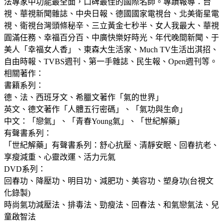
法專家中功能最全面，口碑最佳的國際名師。專蹟報導：台
視、華視新聞雜誌、中央日報、德國國家電視台、北美衛星電
視、衛視台灣頭條秘辛、三立黃金七秒半、女人我最大、華視
圓滿任務、幸福百分百、中廣快樂好時光、年代晚間新聞、于
美人「幸福女人香」、東森大生活家、Much TV生活出淇招、
自由時報、TVBS週刊、第一手雜誌、民生報、Open週刊等。
相關著作：
書籍系列：
德、法、西班牙文、希臘文著作「氣的世界」
英文、德文著作「人體五行密碼」、「氣功與生命」
中文：「戀氣」、「青春Young氣」、「世紀解藥」
有聲書系列：
「世紀解藥」有聲書系列：舒心抗壓、清靜安眠、回春抗老、
享瘦減重、心靈改運、活力元氣
DVD系列：
回春功、降壓功、明目功、減肥功、美容功、塑身功(台視文
化錄製)
時尚氣功減壓法、排毒法、勁瘦法、回春法、和氣戀氣法、兒
童啟智法