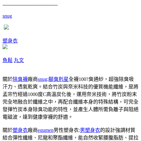
-----------------------------------
snug
塑身衣
魚鬆
丸文
關於
除臭襪
廠商
snug
:
腳臭剋星
全襪100?臭通紗，超強除臭吸
汗力、透氣乾爽。結合竹炭與奈米科技的優質機能纖維，是將
孟宗竹經過1000度C高溫炭化後，運用奈米技術，將竹炭粉末
完全地融合於纖維之中，再配合纖維本身的特殊結構，可完全
發揮竹炭本身除臭功能的特性，並產生人體所需負離子與阻絕
電磁波，達到健康穿襪的舒適。
關於
塑身衣
廠商
equmen
男性塑身衣:
男塑身衣
的設計強調材質
結合彈性纖維、尼龍和聚酯纖維，能自然收緊腰腹脂肪、提拉