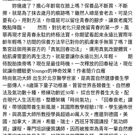
妳幾歲了？擔心年齡寫在臉上嗎？保養品不斷買、不斷
擦，就是為了抹去歲月的痕跡嗎？雖然人總是會老去，可是只
要有心、用對方法，你還是可以留住青春的腳步，讓衰老魔咒
睌點降臨。 然而，對抗老化只是挽留青春的第一步，風
華再現才是青春永駐的終極法寶。你期望看起來永遠比實際年
齡年輕嗎？坊間的保養方法早已對你的肌膚束手無策了嗎？匯
集宮廷御用美容方的「真氣回春功法」，運用真氣改變體質，
給肌膚需要的再生活力，就是要讓你永遠比別人年輕。 期
待脫胎換骨嗎？現在是最佳時機。一次釋放的回春秘法，現在
就讓你體驗更Younger的神奇效果！作者簡介白雁
時尚氣功大師 出生於北京醫學世家，是高雲自然健康養生學
一脈傳人。8歲築下童子功根基，曾習世界各類養生、自然療
法及氣功數十種，修練功齡近30年。 綜合世界養生大全，配
合現代人生活形態，整體架構「時尚氣功」、「回春衰老」課
程，帶領國際養生新風潮。其國際教學經驗17年，學生遍佈世
界，與高雲大師所教授學員超過40萬人次。應邀到德國，美
國，加拿大，澳洲，希臘，瑞士，西班牙等國講授「氣功師
資」課程，專門培訓優質講師，因而被推崇為青年一輩自然療