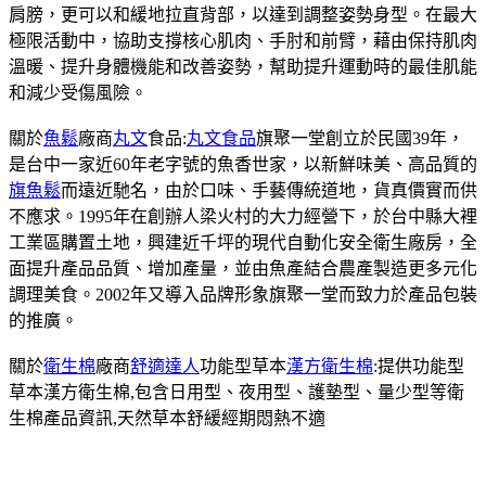
肩膀，更可以和緩地拉直背部，以達到調整姿勢身型。在最大
極限活動中，協助支撐核心肌肉、手肘和前臂，藉由保持肌肉
溫暖、提升身體機能和改善姿勢，幫助提升運動時的最佳肌能
和減少受傷風險。
關於
魚鬆
廠商
丸文
食品:
丸文食品
旗聚一堂創立於民國39年，
是台中一家近60年老字號的魚香世家，以新鮮味美、高品質的
旗魚鬆
而遠近馳名，由於口味、手藝傳統道地，貨真價實而供
不應求。1995年在創辦人梁火村的大力經營下，於台中縣大裡
工業區購置土地，興建近千坪的現代自動化安全衛生廠房，全
面提升產品品質、增加產量，並由魚產結合農產製造更多元化
調理美食。2002年又導入品牌形象旗聚一堂而致力於產品包裝
的推廣。
關於
衛生棉
廠商
舒適達人
功能型草本
漢方衛生棉
:提供功能型
草本漢方衛生棉,包含日用型、夜用型、護墊型、量少型等衛
生棉產品資訊,天然草本舒緩經期悶熱不適