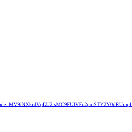
ode=MV9iNXkrdVpEU2tsMC9FUlVFc2pmSTY2Y0dRUmp