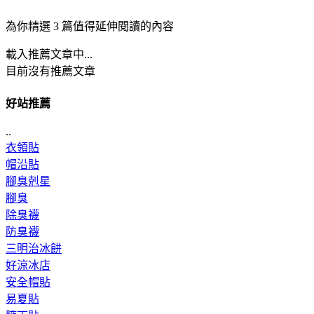
為你精選 3 篇值得延伸閱讀的內容
載入推薦文章中...
目前沒有推薦文章
好站推薦
..
衣領貼
帽沿貼
腳臭剋星
腳臭
除臭襪
防臭襪
三明治冰餅
好涼冰店
安全帽貼
易夏貼