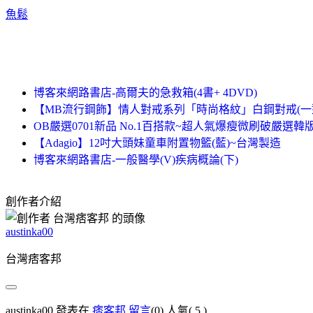
魚鬆
博客來網路書店-高爾夫的急救箱(4書+ 4DVD)
【MB流行鋼飾】情人對戒系列「時尚格紋」白鋼對戒(一
OB嚴選0701新品 No.1百搭款~超人氣爆瘦微刷破嚴選
【Adagio】12吋大頭妹童車附置物籃(藍)~台灣製造
博客來網路書店-一般醫學(V)疾病概論(下)
創作者介紹
austinka00
台灣痞客邦
austinka00 發表在
痞客邦
留言
(0)
人氣(
5
)