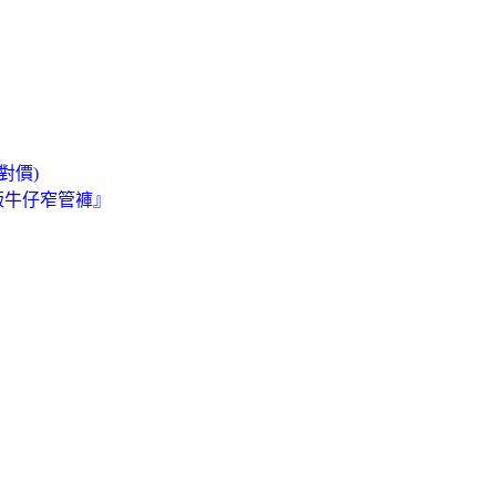
對價)
韓版牛仔窄管褲』