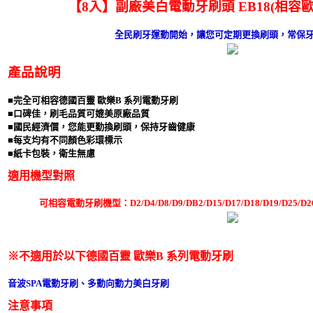
【8入】副廠美白電動牙刷頭 EB18(相容歐
全民刷牙運動開始，讓您可定期更換刷頭，常保
產品說明
■完全可相容德國百靈 歐樂B 系列電動牙刷
■口碑佳，刷毛品質可媲美原廠品質
■國民經濟價，您能更勤換刷頭，保持牙齒健康
■每支均有不同顏色彩環標示
■紙卡包裝，衛生無慮
適用機型對照
可相容電動牙刷機型：D2/D4/D8/D9/DB2/D15/D17/D18/D19/D2
※不適用於以下德國百靈 歐樂B 系列電動牙刷
音波SPA電動牙刷、多動向動力美白牙刷
注意事項