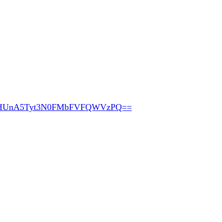
HUnA5Tyt3N0FMbFVFQWVzPQ==