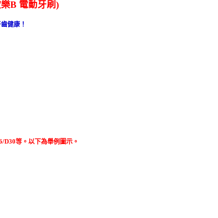
樂B 電動牙刷)
牙齒健康！
5/D26/D30等。以下為舉例圖示。