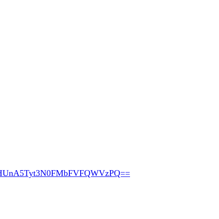
HUnA5Tyt3N0FMbFVFQWVzPQ==