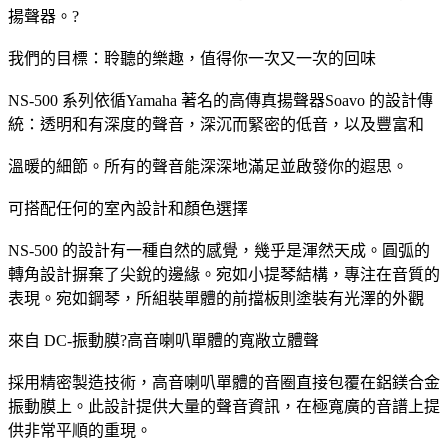
揚聲器。?
我們的目標：聆聽的樂趣，值得你一次又一次的回味
NS-500 系列依循Yamaha 著名的高傳真揚聲器Soavo 的設計傳
統：透明和有深度的聲音，深沉而緊密的低音，以及豐富和
溫暖的細節。所有的聲音能深深地滿足並啟發你的遐思。
可搭配任何的室內設計和顏色選擇
NS-500 的設計有一種自然的感覺，幾乎是渾然天成。圓弧的
轉角設計摒棄了尖銳的邊緣。宛如小提琴結構，專注在音質的
表現。宛如鋼琴，所組裝單體的前擋板則塗裝有光澤的外觀
來自 DC-振動膜?高音喇叭單體的寬敞立體聲
採用精密製造技術，高音喇叭單體的音圈直接包覆在鋁鎂合金
振動膜上。此設計提供大量的聲音資訊，在極寬廣的音譜上提
供非常平順的重現。