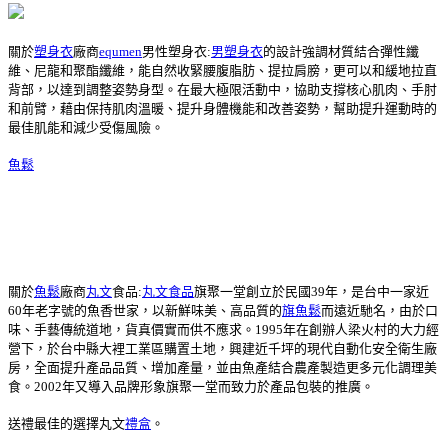
關於
塑身衣
廠商
equmen
男性塑身衣:
男塑身衣
的設計強調材質結合彈性纖
維、尼龍和聚酯纖維，能自然收緊腰腹脂肪、提拉肩膀，更可以和緩地拉直
背部，以達到調整姿勢身型。在最大極限活動中，協助支撐核心肌肉、手肘
和前臂，藉由保持肌肉溫暖、提升身體機能和改善姿勢，幫助提升運動時的
最佳肌能和減少受傷風險。
魚鬆
關於
魚鬆
廠商
丸文
食品:
丸文食品
旗聚一堂創立於民國39年，是台中一家近
60年老字號的魚香世家，以新鮮味美、高品質的
旗魚鬆
而遠近馳名，由於口
味、手藝傳統道地，貨真價實而供不應求。1995年在創辦人梁火村的大力經
營下，於台中縣大裡工業區購置土地，興建近千坪的現代自動化安全衛生廠
房，全面提升產品品質、增加產量，並由魚產結合農產製造更多元化調理美
食。2002年又導入品牌形象旗聚一堂而致力於產品包裝的推廣。
送禮最佳的選擇丸文
禮盒
。