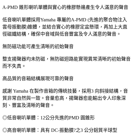
A-PMD 錐形喇叭單體與實心的橡膠懸邊產生令人滿意的聲音
低音喇叭單體採用Yamaha 專屬的A-PMD (先進的聚合物注入
雲母振動膜)錐體，並結合實心的橡膠定盆懸環，再加上大直
徑磁鐵結構，確保中音域與低音豐富及令人滿意的聲音。
無防磁功能可產生清晰的初始聲音
整支揚聲器均未防磁，無防磁迴路能實現異常清晰的初始聲音
而不失真。
高品質的音箱結構展現可靠的聲音
感謝 Yamaha 在製作音箱的傳統技藝，採用3 向斜接結構，音
質非常自然與一致。音量愈高，揚聲器愈能輸出令人印象深
刻、豐富及清晰的聲音。
◎低音喇叭單體：12公分先進的PMD 圓錐形
◎高音喇叭單體：具有 DC-振動膜?之3 公分鋁質半球型