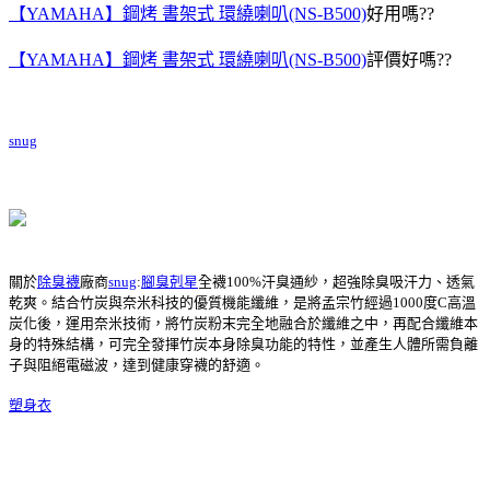
【YAMAHA】鋼烤 書架式 環繞喇叭(NS-B500)
好用嗎??
【YAMAHA】鋼烤 書架式 環繞喇叭(NS-B500)
評價好嗎??
snug
關於
除臭襪
廠商
snug
:
腳臭剋星
全襪100%汗臭通紗，超強除臭吸汗力、透氣
乾爽。結合竹炭與奈米科技的優質機能纖維，是將孟宗竹經過1000度C高溫
炭化後，運用奈米技術，將竹炭粉末完全地融合於纖維之中，再配合纖維本
身的特殊結構，可完全發揮竹炭本身除臭功能的特性，並產生人體所需負離
子與阻絕電磁波，達到健康穿襪的舒適。
塑身衣