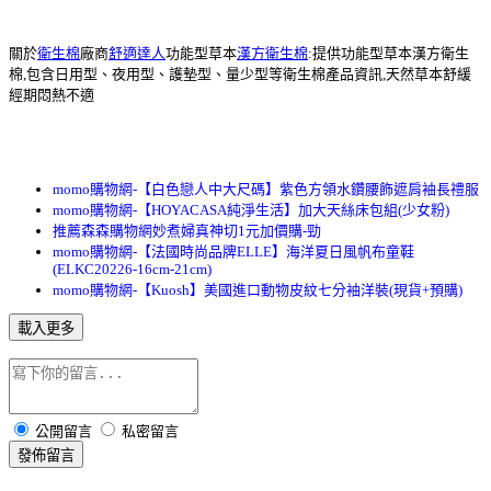
關於
衛生棉
廠商
舒適達人
功能型草本
漢方衛生棉
:提供功能型草本漢方衛生
棉,包含日用型、夜用型、護墊型、量少型等衛生棉產品資訊,天然草本舒緩
經期悶熱不適
momo購物網-【白色戀人中大尺碼】紫色方領水鑽腰飾遮肩袖長禮服
momo購物網-【HOYACASA純淨生活】加大天絲床包組(少女粉)
推薦森森購物網妙煮婦真神切1元加價購-勁
momo購物網-【法國時尚品牌ELLE】海洋夏日風帆布童鞋
(ELKC20226-16cm-21cm)
momo購物網-【Kuosh】美國進口動物皮紋七分袖洋裝(現貨+預購)
載入更多
公開留言
私密留言
發佈留言