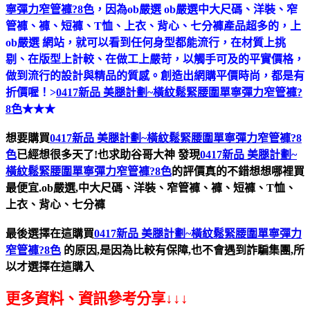
寧彈力窄管褲?8色
，因為ob嚴選 ob嚴選中大尺碼、洋裝、窄
管褲、褲、短褲、T恤、上衣、背心、七分褲產品超多的，上
ob嚴選 網站，就可以看到任何身型都能流行，在材質上挑
剔、在版型上計較、在做工上嚴苛，以觸手可及的平實價格，
做到流行的設計與精品的質感。創造出網購平價時尚，都是有
折價喔！>
0417新品 美腿計劃~橫紋鬆緊腰圍單寧彈力窄管褲?
8色
★★★
想要購買
0417新品 美腿計劃~橫紋鬆緊腰圍單寧彈力窄管褲?8
色
已經想很多天了!也求助谷哥大神
發現
0417新品 美腿計劃~
橫紋鬆緊腰圍單寧彈力窄管褲?8色
的評價真的不錯想想哪裡買
最便宜.ob嚴選,中大尺碼、洋裝、窄管褲、褲、短褲、T恤、
上衣、背心、七分褲
最後選擇在這購買
0417新品 美腿計劃~橫紋鬆緊腰圍單寧彈力
窄管褲?8色
的原因,是因為比較有保障,也不會遇到詐騙集團,所
以才選擇在這購入
更多資料、資訊參考分享↓↓↓