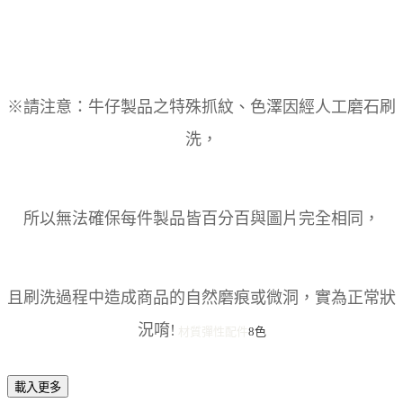
※請注意：牛仔製品之特殊抓紋、色澤因經人工磨石刷
洗，
所以無法確保每件製品皆百分百與圖片完全相同，
且刷洗過程中造成商品的自然磨痕或微洞，實為正常狀
況唷!
材質彈性
配件
8色
載入更多