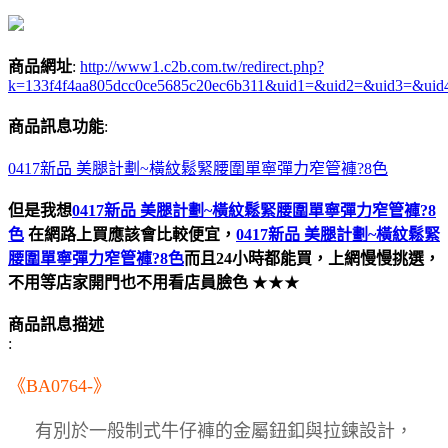
商品網址
:
http://www1.c2b.com.tw/redirect.php?
k=133f4f4aa805dcc0ce5685c20ec6b311&uid1=&uid2=&uid3=&uid
商品訊息功能
:
0417新品 美腿計劃~橫紋鬆緊腰圍單寧彈力窄管褲?8色
但是我想
0417新品 美腿計劃~橫紋鬆緊腰圍單寧彈力窄管褲?8
色
在網路上買應該會比較便宜，
0417新品 美腿計劃~橫紋鬆緊
腰圍單寧彈力窄管褲?8色
而且24小時都能買，上網慢慢挑選，
不用等店家開門也不用看店員臉色
★★★
商品訊息描述
:
《BA0764-》
有別於一般制式牛仔褲的金屬鈕釦與拉鍊設計，