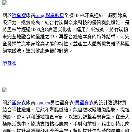
關於
除臭襪
廠商
snug
:
腳臭剋星
全襪100%汗臭通紗，超強除臭
吸汗力、透氣乾爽。結合竹炭與奈米科技的優質機能纖維，是
將孟宗竹經過1000度C高溫炭化後，運用奈米技術，將竹炭粉
末完全地融合於纖維之中，再配合纖維本身的特殊結構，可完
全發揮竹炭本身除臭功能的特性，並產生人體所需負離子與阻
絕電磁波，達到健康穿襪的舒適。
塑身衣
關於
塑身衣
廠商
equmen
男性塑身衣:
男塑身衣
的設計強調材質
結合彈性纖維、尼龍和聚酯纖維，能自然收緊腰腹脂肪、提拉
肩膀，更可以和緩地拉直背部，以達到調整姿勢身型。在最大
極限活動中，協助支撐核心肌肉、手肘和前臂，藉由保持肌肉
溫暖、提升身體機能和改善姿勢，幫助提升運動時的最佳肌能