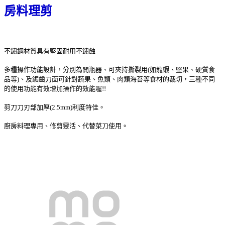
房料理剪
不鏽鋼材質具有堅固耐用不鏽蝕
多種操作功能設計，分別為開瓶器、可夾持撕裂用(如龍蝦、堅果、硬質食
品等)、及鋸齒刀面可針對蔬果、魚類、肉類海苔等食材的裁切，三種不同
的使用功能有效增加操作的效能喔!!
剪刀刀刃部加厚(2.5mm)利度特佳。
廚房料理專用、修剪靈活、代替菜刀使用。