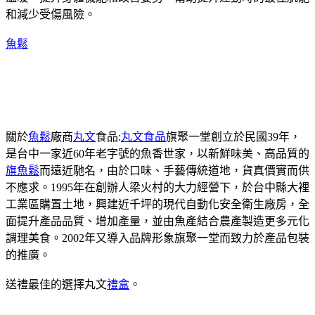
和減少受傷風險。
魚鬆
關於
魚鬆
廠商
丸文
食品:
丸文食品
旗聚一堂創立於民國39年，
是台中一家近60年老字號的魚香世家，以新鮮味美、高品質的
旗魚鬆
而遠近馳名，由於口味、手藝傳統道地，貨真價實而供
不應求。1995年在創辦人梁火村的大力經營下，於台中縣大裡
工業區購置土地，興建近千坪的現代自動化安全衛生廠房，全
面提升產品品質、增加產量，並由魚產結合農產製造更多元化
調理美食。2002年又導入品牌形象旗聚一堂而致力於產品包裝
的推廣。
送禮最佳的選擇丸文
禮盒
。