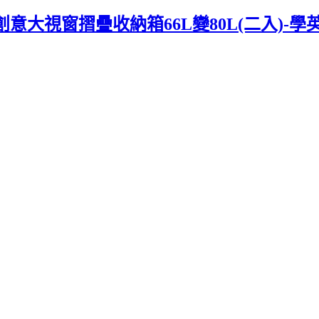
y】創意大視窗摺疊收納箱66L變80L(二入)-學