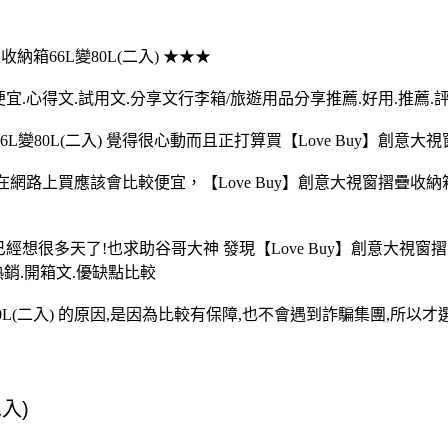
疊收納箱66L變80L(二入) ★★★
買最便宜.心得文.試用文.分享文行李箱/旅遊用品分享推薦.好用.推薦.
變80L(二入) 覺得很心動而且正打算買【Love Buy】創意大視窗
入) 在網路上買應該會比較便宜，【Love Buy】創意大視窗摺疊收
入)已經想很多天了!也求助谷哥大神 發現【Love Buy】創意大視
熱銷.開箱文.優缺點比較
80L(二入) 的原因,是因為比較有保障,也不會遇到詐騙集團,所以