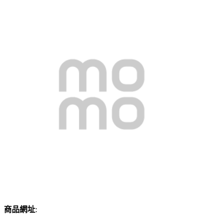
商品網址
: