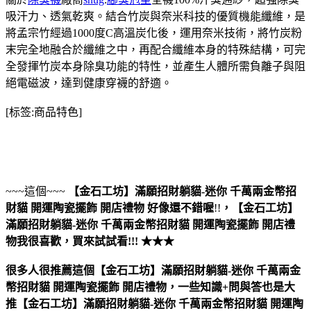
吸汗力、透氣乾爽。結合竹炭與奈米科技的優質機能纖維，是
將孟宗竹經過1000度C高溫炭化後，運用奈米技術，將竹炭粉
末完全地融合於纖維之中，再配合纖維本身的特殊結構，可完
全發揮竹炭本身除臭功能的特性，並產生人體所需負離子與阻
絕電磁波，達到健康穿襪的舒適。
[标签:商品特色]
~~~這個~~~
【金石工坊】滿願招財躺貓-迷你 千萬兩金幣招
財貓 開運陶瓷擺飾 開店禮物
好像還不錯喔
!!
，
【金石工坊】
滿願招財躺貓-迷你 千萬兩金幣招財貓 開運陶瓷擺飾 開店禮
物
我很喜歡，買來試試看!!! ★★★
很多人很推薦這個【金石工坊】滿願招財躺貓-迷你 千萬兩金
幣招財貓 開運陶瓷擺飾 開店禮物，一些知識+問與答也是大
推【金石工坊】滿願招財躺貓-迷你 千萬兩金幣招財貓 開運陶