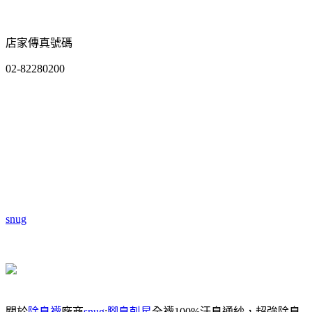
店家傳真號碼
02-82280200
snug
關於
除臭襪
廠商
snug
:
腳臭剋星
全襪100%汗臭通紗，超強除臭