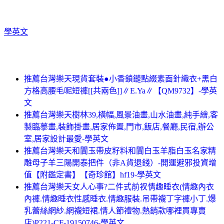
學英文
推薦台灣樂天現貨套裝●小香鎖鏈點綴素面針織衣+黑白
方格高腰毛呢短褲[[共兩色]]∥E.Ya∥【QM9732】-學英
文
推薦台灣樂天樹林39,橫幅,風景油畫,山水油畫,純手繪,客
製臨摹畫,裝飾掛畫,居家佈置,門市,飯店,餐廳,民宿,辦公
室,居家設計最愛-學英文
推薦台灣樂天和闐玉帶皮籽料和闐白玉羊脂白玉名家精
雕母子羊三陽開泰把件（非A貨退錢）-開運避邪投資增
值【附鑑定書】【奇珍館】hf19-學英文
推薦台灣樂天女人心事?二件式前衩情趣睡衣(情趣內衣
內褲.情趣睡衣性感睡衣.情趣服裝.吊帶襪丁字褲小丁.爆
乳蕾絲網紗.網襪短裙.情人節禮物.熱銷款哪裡買專賣
店)P221-CF-19150746-學英文