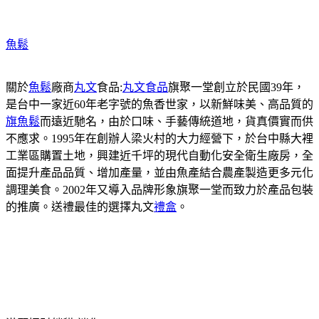
魚鬆
關於
魚鬆
廠商
丸文
食品:
丸文食品
旗聚一堂創立於民國39年，
是台中一家近60年老字號的魚香世家，以新鮮味美、高品質的
旗魚鬆
而遠近馳名，由於口味、手藝傳統道地，貨真價實而供
不應求。1995年在創辦人梁火村的大力經營下，於台中縣大裡
工業區購置土地，興建近千坪的現代自動化安全衛生廠房，全
面提升產品品質、增加產量，並由魚產結合農產製造更多元化
調理美食。2002年又導入品牌形象旗聚一堂而致力於產品包裝
的推廣。送禮最佳的選擇丸文
禮盒
。