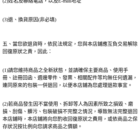
(2)姓名及聯絡電話，以及E-mail地址
(3)退、換貨原因(非必填)
五、當您欲退貨時，依民法規定，您與本店鋪應互負交易解除
回復原狀之責，因此：
(1)請您維持商品之全新狀態，並請確保主要商品、使用手
冊、註冊回函、週邊零件、發票、相關配件等均無任何遺漏，
連同原來的包裝一併退回，以便本店鋪為您處理退款事宜。
(2)若商品發生因不當使用、拆卸等人為因素所致之損毀、磨
損、刮傷、髒污、包裝破損不完整之情況，導致無法完整退回
本店鋪時，本店鋪將向您酌收回復原狀之費用，或依商品之保
存狀況按比例向您請求商品之價額。