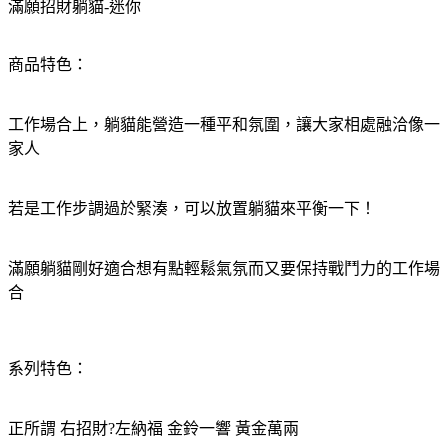
滿願招財躺貓-迷你
商品特色：
工作場合上，躺貓能營造一種平和氛圍，讓大家相處融洽像一
家人
若是工作步調過於緊湊，可以放置躺貓來平衡一下！
滿願躺貓剛好適合想有點輕鬆氣氛而又要保持戰鬥力的工作場
合
系列特色：
正所謂 右招財?左納福 金鈴一響 黃金萬兩