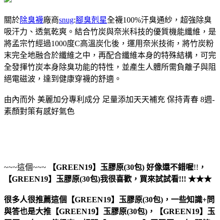
關於
除臭襪
廠商
snug
:
腳臭剋星
全襪100%汗臭通紗，超強除臭
吸汗力、透氣乾爽。結合竹炭與奈米科技的優質機能纖維，是
將孟宗竹經過1000度C高溫炭化後，運用奈米技術，將竹炭粉
末完全地融合於纖維之中，再配合纖維本身的特殊結構，可完
全發揮竹炭本身除臭功能的特性，並產生人體所需負離子與阻
絕電磁波，達到健康穿襪的舒適。
由內而外 美麗加分專利成分 足量添加天天補充 保持青春 8週-
素顏對策有感好氣色
~~~這個~~~
【GREEN19】玉膠原(30包)
好像還不錯喔
!!
，
【GREEN19】玉膠原(30包)
我很喜歡，買來試試看!!! ★★★
很多人很推薦這個【GREEN19】玉膠原(30包)，一些知識+問
與答也是大推【GREEN19】玉膠原(30包)，【GREEN19】玉