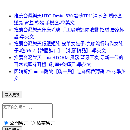
推薦台灣樂天HTC Desire 530 超薄TPU 清水套 隱形套
透亮 背蓋 軟殼 手機套-學英文
推薦台灣樂天仟庚琉璃 手工琉璃迷你貔貅 招財 居家擺
設-學英文
推薦台灣樂天低跟短靴 皮革女鞋子-亮麗流行時尚女靴
子4色53n2【韓國進口】【米蘭精品】-學英文
推薦台灣樂天Jabra STORM 風暴 藍牙耳機 最新一代的
耳塞式藍芽耳機 0利率+免運費-學英文
團購折扣momo購物【嗨一點】芝麻椰香薄餅 270g-學英
文
載入更多
公開留言
私密留言