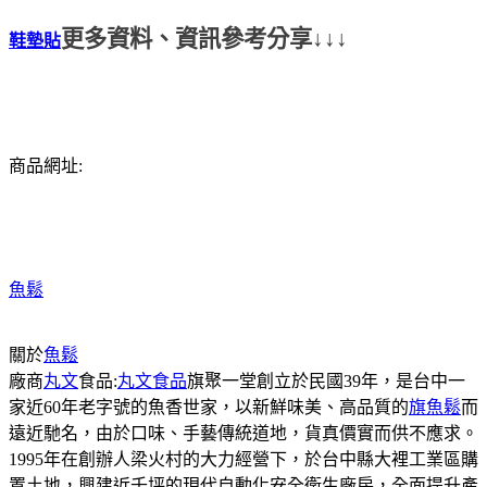
更多資料、資訊參考分享↓↓↓
鞋墊貼
商品網址:
魚鬆
關於
魚鬆
廠商
丸文
食品:
丸文食品
旗聚一堂創立於民國39年，是台中一
家近60年老字號的魚香世家，以新鮮味美、高品質的
旗魚鬆
而
遠近馳名，由於口味、手藝傳統道地，貨真價實而供不應求。
1995年在創辦人梁火村的大力經營下，於台中縣大裡工業區購
置土地，興建近千坪的現代自動化安全衛生廠房，全面提升產